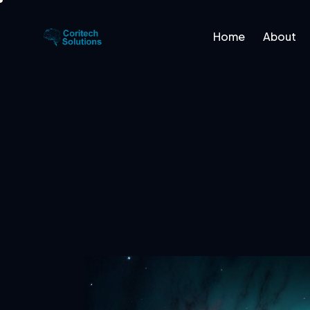
Home
About
Home
About
Platfo