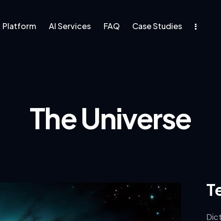
Platform
AI Services
FAQ
Case Studies
rm
AI Services
FAQ
The Universe
T
Dic