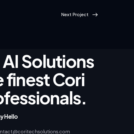
Next Project
AI Solutions
 finest Cori
ofessionals.
y Hello
ntact@coritechsolutions.com