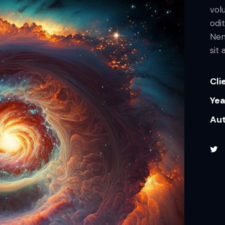
vol
odit
Nem
sit
Cli
Yea
Au