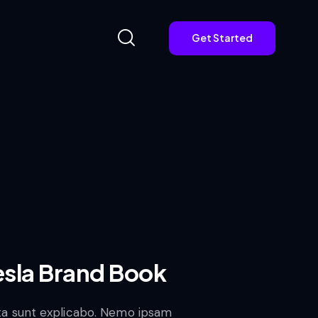
Get Started
Get Started
esla Brand Book
ta sunt explicabo. Nemo ipsam